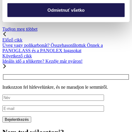
oppo_0
Odmietnuť všetko
oppo_0
Tudjon meg többet
Előző cikk
Üveg vagy polikarbonát? Összehasonlítottuk Önnek a
PANOGLASS és a PANOLEX lugasokat
Következő cikk
Ideális idő a télikertre? Kezdje már nyáron!
Iratkozzon fel hírlevelünkre, és ne maradjon le semmiről.