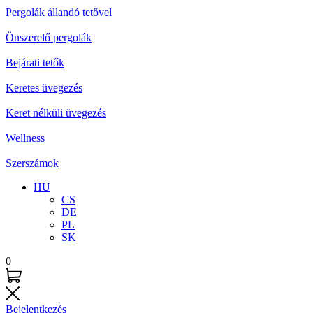
Pergolák állandó tetővel
Önszerelő pergolák
Bejárati tetők
Keretes üvegezés
Keret nélküli üvegezés
Wellness
Szerszámok
HU
CS
DE
PL
SK
0
Bejelentkezés