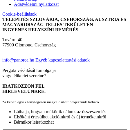
Adatvédelmi nyilatkozat
Cookie-beállítások
TELEPÍTÉS SZLOVÁKIA, CSEHORSZÁG, AUSZTRIA ÉS
MAGYARORSZÁG TELJES TERÜLETÉN
INGYENES HELYSZÍNI BEMÉRÉS
Tovární 40
77900 Olomouc, Csehország
info@panorea.hu
Egyéb kapcsolattartási adatok
Pergola vásárlását fontolgatja
vagy télikertet szeretne?
IRATKOZZON FEL
HÍRLEVELÜNKRE.
*a képen egyik ténylegesen megvalósított projektünk látható
Láthatja, hogyan működik nálunk az összeszerelés
Elsőként értesülhet akcióinkról és új termékeinkről
Bármikor leiratkozhat