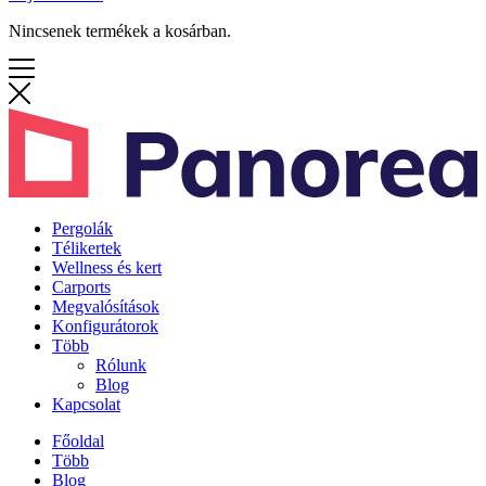
Nincsenek termékek a kosárban.
Pergolák
Télikertek
Wellness és kert
Carports
Megvalósítások
Konfigurátorok
Több
Rólunk
Blog
Kapcsolat
Főoldal
Több
Blog