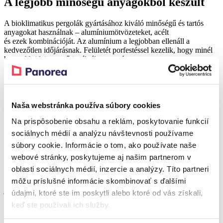
A legjobb minőségű anyagokból készült
A bioklimatikus pergolák gyártásához kiváló minőségű és tartós
anyagokat használnak – alumíniumötvözeteket, acélt
és ezek kombinációját. Az alumínium a legjobban ellenáll a
kedvezőtlen időjárásnak. Felületét porfestéssel kezelik, hogy minél
hosszabb ideig megőrizzék élettartamát.
montage-team-2
A bioklimatikus pergola lamellákkal
Naša webstránka používa súbory cookies
rendelkezik, amelyek irányítják az
Na prispôsobenie obsahu a reklám, poskytovanie funkcií
időjárást
sociálnych médií a analýzu návštevnosti používame
súbory cookie. Informácie o tom, ako používate naše
A bioklimatikus pergolák intelligens tervezésükről és
webové stránky, poskytujeme aj našim partnerom v
rugalmasságukról ismertek, köszönhetően a tetőjük alkotó dönthető
oblasti sociálnych médií, inzercie a analýzy. Títo partneri
lamelláknak. Ezek a lamellák 0-tól 130 fokig dőlhetnek, lehetővé
môžu príslušné informácie skombinovať s ďalšími
téve a napfény behatolásának mennyiségének a pergola alatt a
jelenlegi szükségleteidhez való igazítását.
údajmi, ktoré ste im poskytli alebo ktoré od vás získali,
keď ste používali ich služby.
A lamellák dőlésszögének vezérlése egy áttétel segítségével történik,
ami lehetővé teszi a távirányítóval történő egyszerű kezelést. A