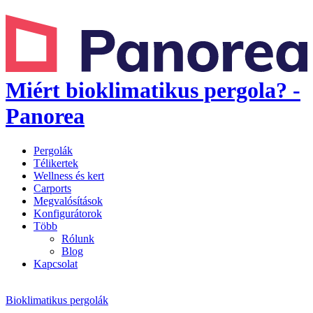
Miért bioklimatikus pergola? -
Panorea
Pergolák
Télikertek
Wellness és kert
Carports
Megvalósítások
Konfigurátorok
Több
Rólunk
Blog
Kapcsolat
Bioklimatikus pergolák