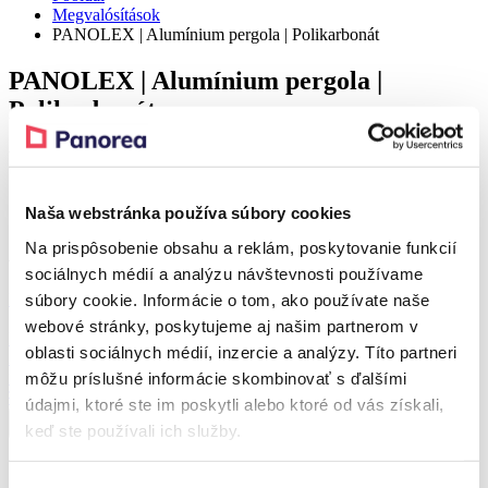
Megvalósítások
PANOLEX | Alumínium pergola | Polikarbonát
PANOLEX | Alumínium pergola |
Polikarbonát
Részlet
Naša webstránka používa súbory cookies
Na prispôsobenie obsahu a reklám, poskytovanie funkcií
A referenciához tartozó terméke
sociálnych médií a analýzu návštevnosti používame
Kedvezmény 38 %
súbory cookie. Informácie o tom, ako používate naše
webové stránky, poskytujeme aj našim partnerom v
PANOLEX
oblasti sociálnych médií, inzercie a analýzy. Títo partneri
Alumínium pergola
môžu príslušné informácie skombinovať s ďalšími
Polikarbonát
Tól
966 767,92
Ft
Tól
604 205,65
Ft
údajmi, ktoré ste im poskytli alebo ktoré od vás získali,
keď ste používali ich služby.