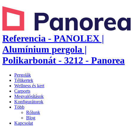
Referencia - PANOLEX |
Alumínium pergola |
Polikarbonát - 3212 - Panorea
Pergolák
Télikertek
Wellness és kert
Carports
Megvalósítások
Konfigurátorok
Több
Rólunk
Blog
Kapcsolat