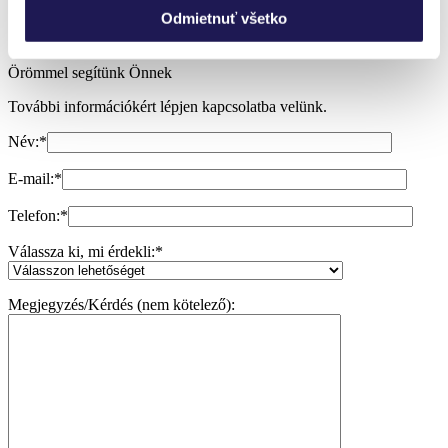
Segítségre van szükségem
Odmietnuť všetko
Örömmel segítünk Önnek
További információkért lépjen kapcsolatba velünk.
Név:
*
E-mail:
*
Telefon:
*
Válassza ki, mi érdekli:
*
Megjegyzés/Kérdés (nem kötelező):