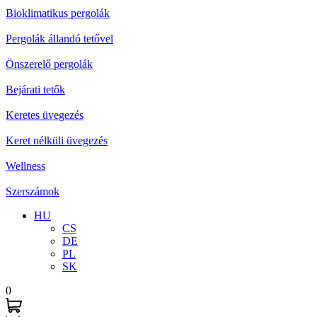
Bioklimatikus pergolák
Pergolák állandó tetővel
Önszerelő pergolák
Bejárati tetők
Keretes üvegezés
Keret nélküli üvegezés
Wellness
Szerszámok
HU
CS
DE
PL
SK
0