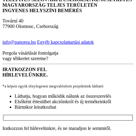
MAGYARORSZÁG TELJES TERÜLETÉN
INGYENES HELYSZÍNI BEMÉRÉS
Tovární 40
77900 Olomouc, Csehország
info@panorea.hu
Egyéb kapcsolattartási adatok
Pergola vásárlását fontolgatja
vagy télikertet szeretne?
IRATKOZZON FEL
HÍRLEVELÜNKRE.
*a képen egyik ténylegesen megvalósított projektünk látható
Láthatja, hogyan működik nálunk az összeszerelés
Elsőként értesülhet akcióinkról és új termékeinkről
Bármikor leiratkozhat
Iratkozzon fel hírlevelünkre, és ne maradjon le semmiről.