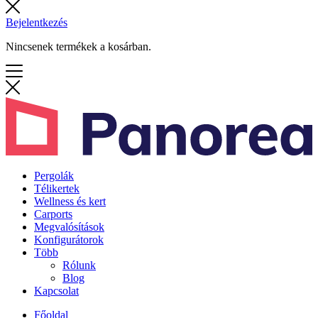
Bejelentkezés
Nincsenek termékek a kosárban.
Pergolák
Télikertek
Wellness és kert
Carports
Megvalósítások
Konfigurátorok
Több
Rólunk
Blog
Kapcsolat
Főoldal