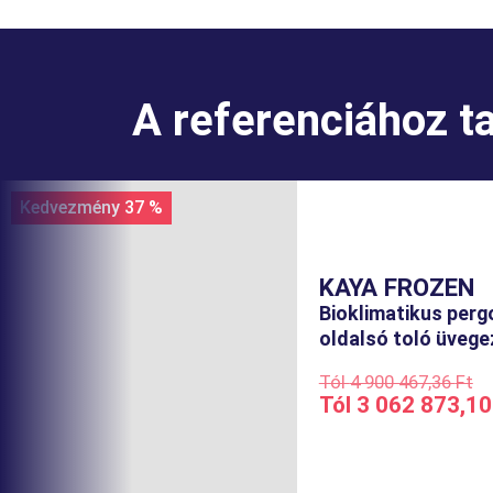
A referenciához t
Kedvezmény 37 %
KAYA FROZEN
Bioklimatikus perg
oldalsó toló üvege
Tól
4 900 467,36
Ft
Tól
3 062 873,1