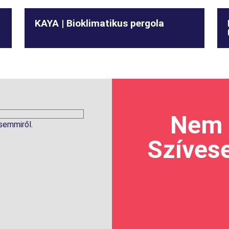
KAYA | Bioklimatikus pergola
Nem 
 semmiről.
Szíves