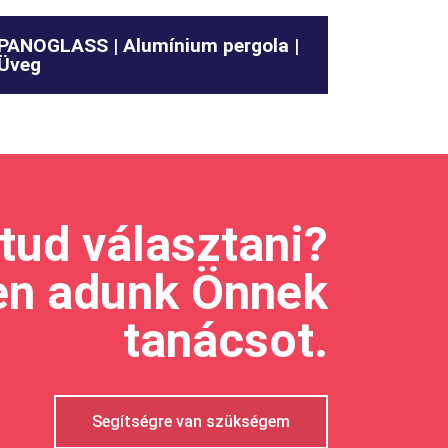
PANOGLASS | Alumínium pergola |
Üveg
tud választani?
en adunk Önnek
tanácsot.
Segítségre van szükségem