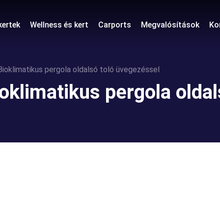
kertek
Wellness és kert
Carports
Megvalósítások
Ko
oklimatikus pergola oldalsó toló üvegezéssel
klimatikus pergola oldal