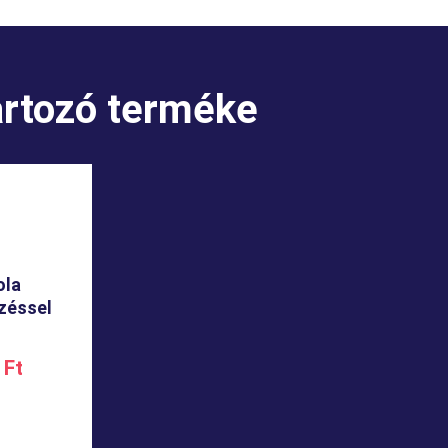
artozó terméke
ola
zéssel
0
Ft