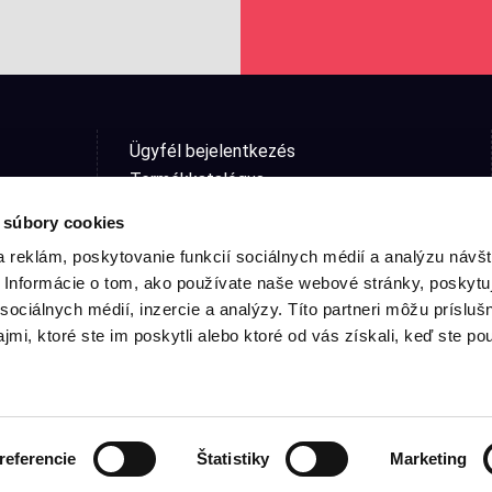
Ügyfél bejelentkezés
Termékkatalógus
Keresés
 súbory cookies
Általános szerződési feltételek
 reklám, poskytovanie funkcií sociálnych médií a analýzu návšt
Áruk visszaküldése az e-shop
Informácie o tom, ako používate naše webové stránky, poskytu
Panasz űrlap
sociálnych médií, inzercie a analýzy. Títo partneri môžu prísluš
Adatvédelmi nyilatkozat
mi, ktoré ste im poskytli alebo ktoré od vás získali, keď ste pou
Cookie-beállítások
referencie
Štatistiky
Marketing