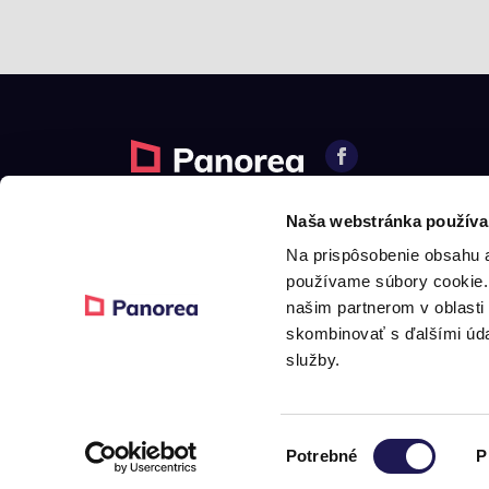
© 2026 Panorea. Minden jog fenntartva.
Naša webstránka používa
Na prispôsobenie obsahu a
používame súbory cookie. 
našim partnerom v oblasti 
skombinovať s ďalšími údaj
služby.
Výber
Potrebné
P
súhlasu