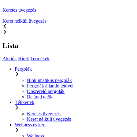
Keretes üvegezés
Keret nélküli üvegezés
Lista
Akciók
Hírek
Termékek
Pergolák
Bioklimatikus pergolák
Pergolák állandó tetővel
Önszerelő pergolák
Bejárati tetők
Télikertek
Keretes üvegezés
Keret nélküli üvegezés
Wellness és kert
Wellness