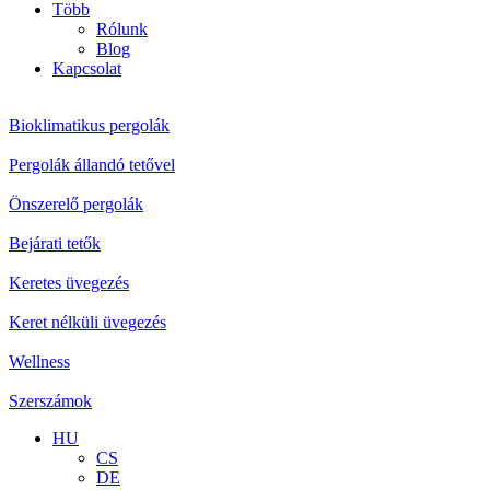
Több
Rólunk
Blog
Kapcsolat
Bioklimatikus pergolák
Pergolák állandó tetővel
Önszerelő pergolák
Bejárati tetők
Keretes üvegezés
Keret nélküli üvegezés
Wellness
Szerszámok
HU
CS
DE