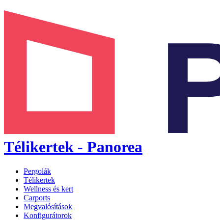
Télikertek - Panorea
Pergolák
Télikertek
Wellness és kert
Carports
Megvalósítások
Konfigurátorok