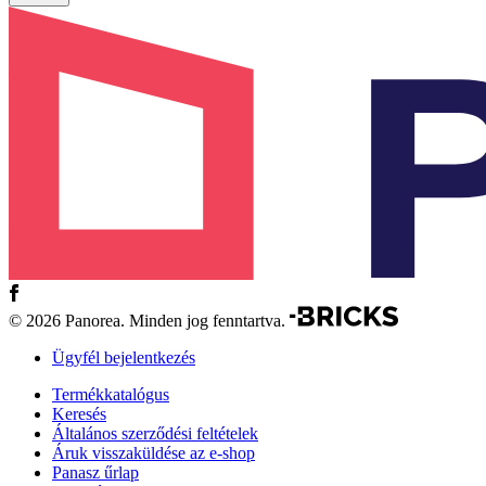
© 2026 Panorea. Minden jog fenntartva.
Ügyfél bejelentkezés
Termékkatalógus
Keresés
Általános szerződési feltételek
Áruk visszaküldése az e-shop
Panasz űrlap