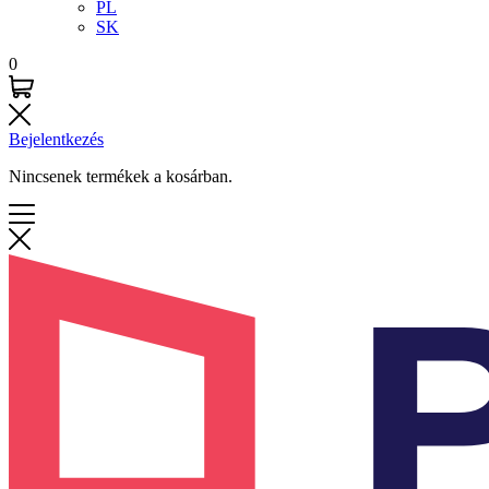
PL
SK
0
Bejelentkezés
Nincsenek termékek a kosárban.