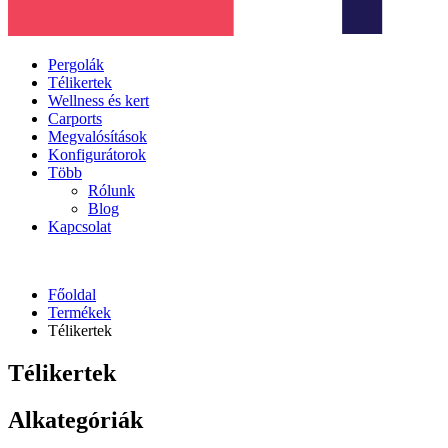
Pergolák
Télikertek
Wellness és kert
Carports
Megvalósítások
Konfigurátorok
Több
Rólunk
Blog
Kapcsolat
Főoldal
Termékek
Télikertek
Télikertek
Alkategóriák