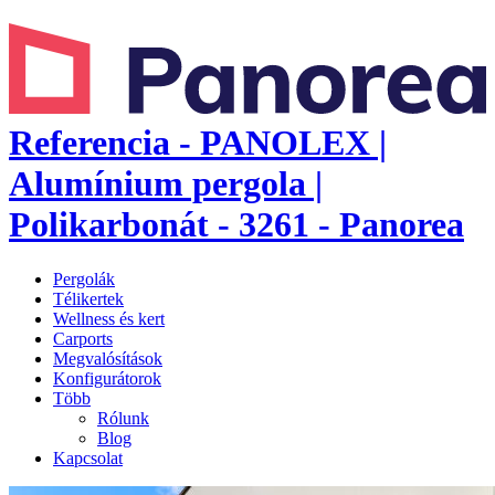
Referencia - PANOLEX |
Alumínium pergola |
Polikarbonát - 3261 - Panorea
Pergolák
Télikertek
Wellness és kert
Carports
Megvalósítások
Konfigurátorok
Több
Rólunk
Blog
Kapcsolat