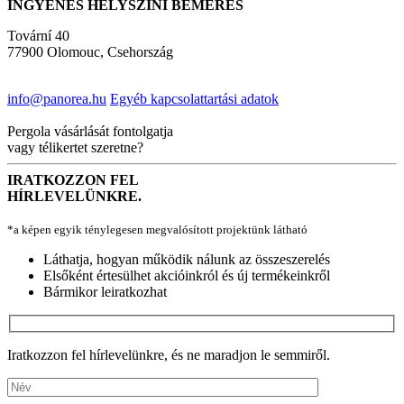
INGYENES HELYSZÍNI BEMÉRÉS
Tovární 40
77900 Olomouc, Csehország
info@panorea.hu
Egyéb kapcsolattartási adatok
Pergola vásárlását fontolgatja
vagy télikertet szeretne?
IRATKOZZON FEL
HÍRLEVELÜNKRE.
*a képen egyik ténylegesen megvalósított projektünk látható
Láthatja, hogyan működik nálunk az összeszerelés
Elsőként értesülhet akcióinkról és új termékeinkről
Bármikor leiratkozhat
Iratkozzon fel hírlevelünkre, és ne maradjon le semmiről.