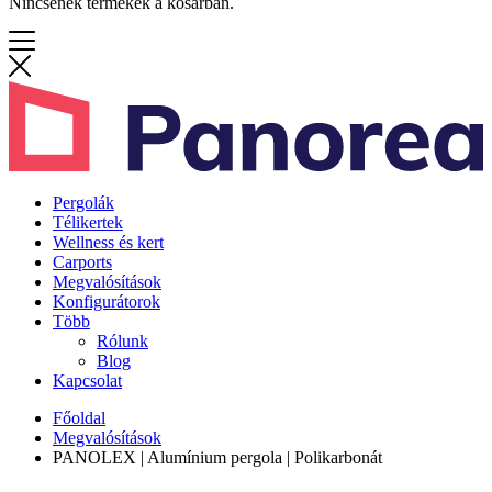
Nincsenek termékek a kosárban.
Pergolák
Télikertek
Wellness és kert
Carports
Megvalósítások
Konfigurátorok
Több
Rólunk
Blog
Kapcsolat
Főoldal
Megvalósítások
PANOLEX | Alumínium pergola | Polikarbonát