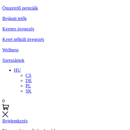
Önszerelő pergolák
Bejárati tetők
Keretes üvegezés
Keret nélküli üvegezés
Wellness
Szerszámok
HU
CS
DE
PL
SK
0
Bejelentkezés