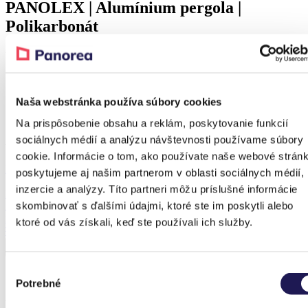
PANOLEX | Alumínium pergola |
Polikarbonát
Részlet
Naša webstránka používa súbory cookies
Na prispôsobenie obsahu a reklám, poskytovanie funkcií
A referenciához tartozó terméke
sociálnych médií a analýzu návštevnosti používame súbory
cookie. Informácie o tom, ako používate naše webové stránk
Kedvezmény 38 %
poskytujeme aj našim partnerom v oblasti sociálnych médií,
inzercie a analýzy. Títo partneri môžu príslušné informácie
PANOLEX
skombinovať s ďalšími údajmi, ktoré ste im poskytli alebo
Alumínium pergola
Polikarbonát
ktoré od vás získali, keď ste používali ich služby.
Tól
966 767,92
Ft
Tól
604 205,65
Ft
Výber
Potrebné
súhlasu
Korábbi megvalósítások