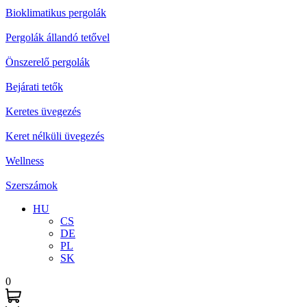
Bioklimatikus pergolák
Pergolák állandó tetővel
Önszerelő pergolák
Bejárati tetők
Keretes üvegezés
Keret nélküli üvegezés
Wellness
Szerszámok
HU
CS
DE
PL
SK
0