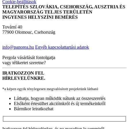
Cookie-beállítások
TELEPÍTÉS SZLOVÁKIA, CSEHORSZÁG, AUSZTRIA ÉS
MAGYARORSZÁG TELJES TERÜLETÉN
INGYENES HELYSZÍNI BEMÉRÉS
Tovární 40
77900 Olomouc, Csehország
info@panorea.hu
Egyéb kapcsolattartási adatok
Pergola vásárlását fontolgatja
vagy télikertet szeretne?
IRATKOZZON FEL
HÍRLEVELÜNKRE.
*a képen egyik ténylegesen megvalósított projektünk látható
Láthatja, hogyan működik nálunk az összeszerelés
Elsőként értesülhet akcióinkról és új termékeinkről
Bármikor leiratkozhat
Iratkozzon fel hírlevelünkre, és ne maradjon le semmiről.