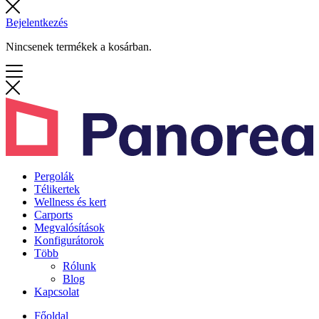
Bejelentkezés
Nincsenek termékek a kosárban.
Pergolák
Télikertek
Wellness és kert
Carports
Megvalósítások
Konfigurátorok
Több
Rólunk
Blog
Kapcsolat
Főoldal