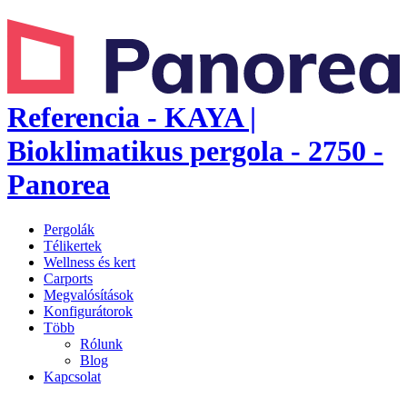
Referencia - KAYA |
Bioklimatikus pergola - 2750 -
Panorea
Pergolák
Télikertek
Wellness és kert
Carports
Megvalósítások
Konfigurátorok
Több
Rólunk
Blog
Kapcsolat