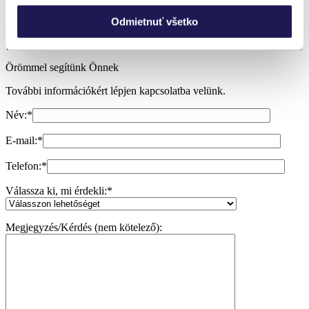
Segítségre van szükségem
Odmietnuť všetko
Örömmel segítünk Önnek
További információkért lépjen kapcsolatba velünk.
Név:
*
E-mail:
*
Telefon:
*
Válassza ki, mi érdekli:
*
Megjegyzés/Kérdés (nem kötelező):