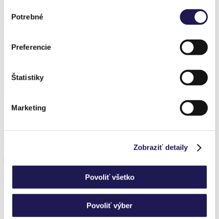
Výber
Potrebné
súhlasu
Korábbi megvalósítások
Preferencie
PANOLEX | Alumínium pergola | Polikarbonát
PANOGLASS | Alumínium pergola | Üveg
Štatistiky
PANOGLASS | Alumínium pergola | Üveg
Marketing
Iratkozzon fel hírlevelünkre, és ne maradjon le semmiről.
Zobraziť detaily
Povoliť všetko
Nem tud választani?
Povoliť výber
Szívesen adunk Önnek tanácsot.