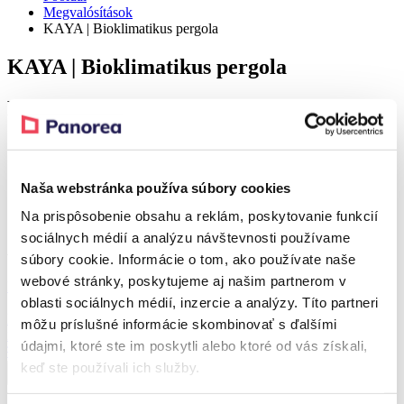
Megvalósítások
KAYA | Bioklimatikus pergola
KAYA | Bioklimatikus pergola
Részlet
Realization – Topoľčany
Naša webstránka používa súbory cookies
Realization – Topoľčany
Na prispôsobenie obsahu a reklám, poskytovanie funkcií
sociálnych médií a analýzu návštevnosti používame
A referenciához tartozó terméke
súbory cookie. Informácie o tom, ako používate naše
webové stránky, poskytujeme aj našim partnerom v
Kedvezmény 37 %
oblasti sociálnych médií, inzercie a analýzy. Títo partneri
KAYA
môžu príslušné informácie skombinovať s ďalšími
Bioklimatikus pergola
údajmi, ktoré ste im poskytli alebo ktoré od vás získali,
Tól
2 732 251,48
Ft
Tól
1 707 738,18
Ft
keď ste používali ich služby.