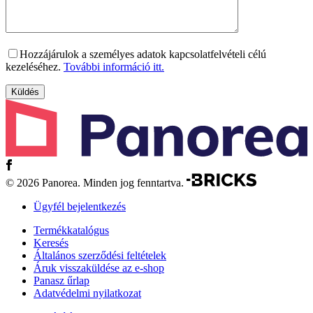
Hozzájárulok a személyes adatok kapcsolatfelvételi célú
kezeléséhez.
További információ itt.
© 2026 Panorea. Minden jog fenntartva.
Ügyfél bejelentkezés
Termékkatalógus
Keresés
Általános szerződési feltételek
Áruk visszaküldése az e-shop
Panasz űrlap
Adatvédelmi nyilatkozat