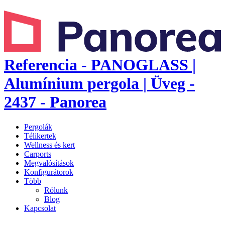
Referencia - PANOGLASS |
Alumínium pergola | Üveg -
2437 - Panorea
Pergolák
Télikertek
Wellness és kert
Carports
Megvalósítások
Konfigurátorok
Több
Rólunk
Blog
Kapcsolat