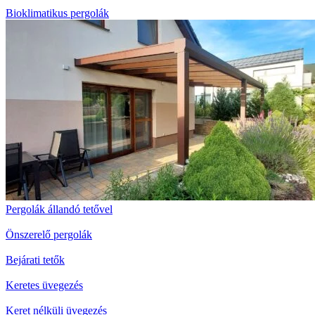
Bioklimatikus pergolák
Pergolák állandó tetővel
Önszerelő pergolák
Bejárati tetők
Keretes üvegezés
Keret nélküli üvegezés