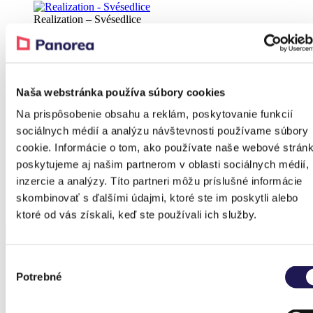
Realization – Svésedlice
Realization – Svésedlice
Naša webstránka používa súbory cookies
Realization – Svésedlice
Na prispôsobenie obsahu a reklám, poskytovanie funkcií
A referenciához tartozó terméke
sociálnych médií a analýzu návštevnosti používame súbory
cookie. Informácie o tom, ako používate naše webové stránk
Kedvezmény 37 %
poskytujeme aj našim partnerom v oblasti sociálnych médií,
PANOGLASS
inzercie a analýzy. Títo partneri môžu príslušné informácie
Alumínium pergola
skombinovať s ďalšími údajmi, ktoré ste im poskytli alebo
Üveg
Tól
1 130 757,84
Ft
Tól
706 766,65
Ft
ktoré od vás získali, keď ste používali ich služby.
Výber
Potrebné
súhlasu
Korábbi megvalósítások