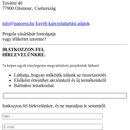
Tovární 40
77900 Olomouc, Csehország
info@panorea.hu
Egyéb kapcsolattartási adatok
Pergola vásárlását fontolgatja
vagy télikertet szeretne?
IRATKOZZON FEL
HÍRLEVELÜNKRE.
*a képen egyik ténylegesen megvalósított projektünk látható
Láthatja, hogyan működik nálunk az összeszerelés
Elsőként értesülhet akcióinkról és új termékeinkről
Bármikor leiratkozhat
Iratkozzon fel hírlevelünkre, és ne maradjon le semmiről.