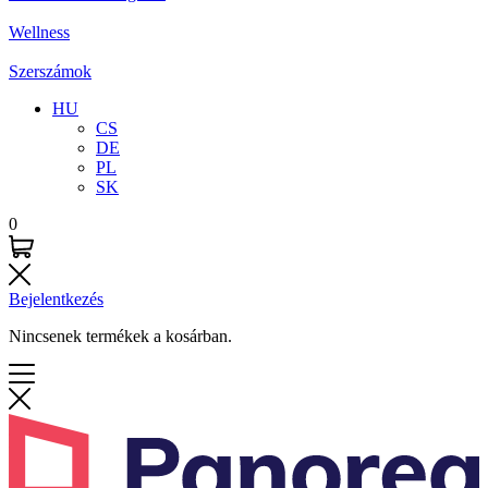
Wellness
Szerszámok
HU
CS
DE
PL
SK
0
Bejelentkezés
Nincsenek termékek a kosárban.