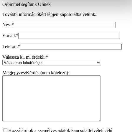
Örömmel segítünk Önnek
További információkért lépjen kapcsolatba velünk.
Név:
*
E-mail:
*
Telefon:
*
Válassza ki, mi érdekli:
*
Megjegyzés/Kérdés (nem kötelező):
Hozzájárulok a személyes adatok kapcsolatfelvételi célú