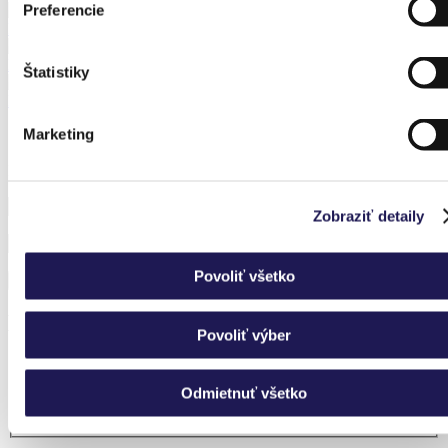
Preferencie
BLOCK WELLNESS | Alumínium kerti ház
KAYA | Bioklimatikus pergola
Štatistiky
BLOCK WELLNESS | Alumínium kerti ház
Marketing
Iratkozzon fel hírlevelünkre, és ne maradjon le semmiről.
Zobraziť detaily
Povoliť všetko
Nem tud választani?
Povoliť výber
Szívesen adunk Önnek tanácsot.
Segítségre van szükségem
Odmietnuť všetko