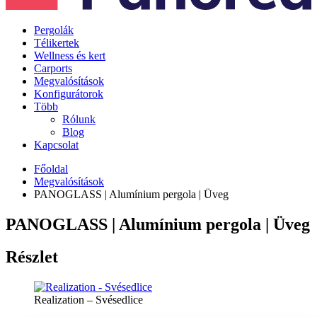
Pergolák
Télikertek
Wellness és kert
Carports
Megvalósítások
Konfigurátorok
Több
Rólunk
Blog
Kapcsolat
Főoldal
Megvalósítások
PANOGLASS | Alumínium pergola | Üveg
PANOGLASS | Alumínium pergola | Üveg
Részlet
Realization – Svésedlice