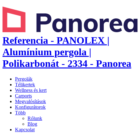
Referencia - PANOLEX |
Alumínium pergola |
Polikarbonát - 2334 - Panorea
Pergolák
Télikertek
Wellness és kert
Carports
Megvalósítások
Konfigurátorok
Több
Rólunk
Blog
Kapcsolat