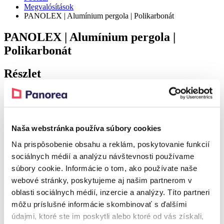
Megvalósítások
PANOLEX | Alumínium pergola | Polikarbonát
PANOLEX | Alumínium pergola |
Polikarbonát
Részlet
Realization – Malý Slavkov
Naša webstránka používa súbory cookies
Realization – Malý Slavkov
Na prispôsobenie obsahu a reklám, poskytovanie funkcií
sociálnych médií a analýzu návštevnosti používame
Realization – Malý Slavkov
súbory cookie. Informácie o tom, ako používate naše
A referenciához tartozó terméke
webové stránky, poskytujeme aj našim partnerom v
oblasti sociálnych médií, inzercie a analýzy. Títo partneri
Kedvezmény 38 %
môžu príslušné informácie skombinovať s ďalšími
údajmi, ktoré ste im poskytli alebo ktoré od vás získali,
PANOLEX