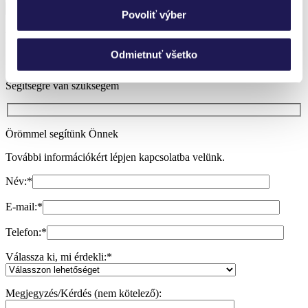
Povoliť výber
Nem tud választani?
Szívesen adunk Önnek tanácsot.
Odmietnuť všetko
Segítségre van szükségem
Örömmel segítünk Önnek
További információkért lépjen kapcsolatba velünk.
Név:
*
E-mail:
*
Telefon:
*
Válassza ki, mi érdekli:
*
Megjegyzés/Kérdés (nem kötelező):