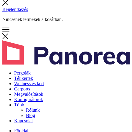
Bejelentkezés
Nincsenek termékek a kosárban.
Pergolák
Télikertek
Wellness és kert
Carports
Megvalósítások
Konfigurátorok
Több
Rólunk
Blog
Kapcsolat
Főoldal