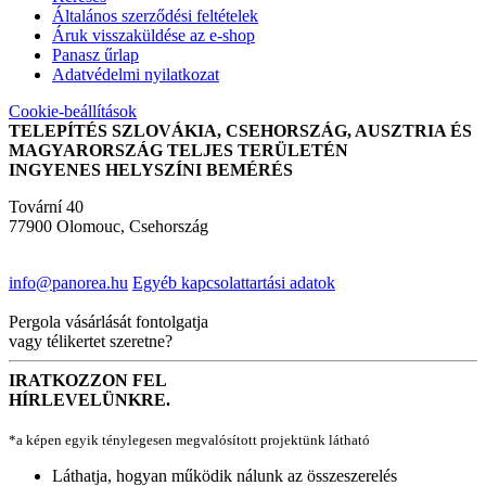
Általános szerződési feltételek
Áruk visszaküldése az e-shop
Panasz űrlap
Adatvédelmi nyilatkozat
Cookie-beállítások
TELEPÍTÉS SZLOVÁKIA, CSEHORSZÁG, AUSZTRIA ÉS
MAGYARORSZÁG TELJES TERÜLETÉN
INGYENES HELYSZÍNI BEMÉRÉS
Tovární 40
77900 Olomouc, Csehország
info@panorea.hu
Egyéb kapcsolattartási adatok
Pergola vásárlását fontolgatja
vagy télikertet szeretne?
IRATKOZZON FEL
HÍRLEVELÜNKRE.
*a képen egyik ténylegesen megvalósított projektünk látható
Láthatja, hogyan működik nálunk az összeszerelés