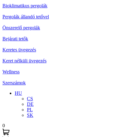
Bioklimatikus pergolák
Pergolák állandó tetővel
Önszerelő pergolák
Bejárati tetők
Keretes üvegezés
Keret nélküli üvegezés
Wellness
Szerszámok
HU
CS
DE
PL
SK
0