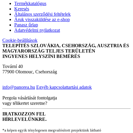
Termékkatalógus
Keresés
Általános szerződési feltételek
Áruk visszaküldése az e-shop
Panasz űrlap
Adatvédelmi nyilatkozat
Cookie-beállítások
TELEPÍTÉS SZLOVÁKIA, CSEHORSZÁG, AUSZTRIA ÉS
MAGYARORSZÁG TELJES TERÜLETÉN
INGYENES HELYSZÍNI BEMÉRÉS
Tovární 40
77900 Olomouc, Csehország
info@panorea.hu
Egyéb kapcsolattartási adatok
Pergola vásárlását fontolgatja
vagy télikertet szeretne?
IRATKOZZON FEL
HÍRLEVELÜNKRE.
*a képen egyik ténylegesen megvalósított projektünk látható