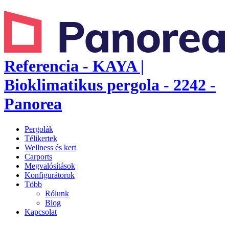
Referencia - KAYA |
Bioklimatikus pergola - 2242 -
Panorea
Pergolák
Télikertek
Wellness és kert
Carports
Megvalósítások
Konfigurátorok
Több
Rólunk
Blog
Kapcsolat