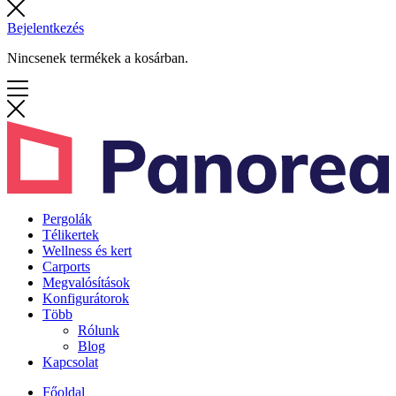
Bejelentkezés
Nincsenek termékek a kosárban.
Pergolák
Télikertek
Wellness és kert
Carports
Megvalósítások
Konfigurátorok
Több
Rólunk
Blog
Kapcsolat
Főoldal