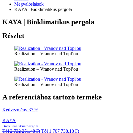
Megvalósítások
KAYA | Bioklimatikus pergola
KAYA | Bioklimatikus pergola
Részlet
Realization – Vranov nad Topl’ou
Realization – Vranov nad Topl’ou
Realization – Vranov nad Topl’ou
A referenciához tartozó terméke
Kedvezmény 37 %
KAYA
Bioklimatikus pergola
Tól
2 732 251,48
Ft
Tól
1 707 738,18
Ft