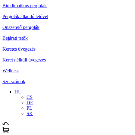
Bioklimatikus pergolák
Pergolák állandó tetővel
Önszerelő pergolák
Bejárati tetők
Keretes üvegezés
Keret nélküli üvegezés
Wellness
Szerszámok
HU
CS
DE
PL
SK
0