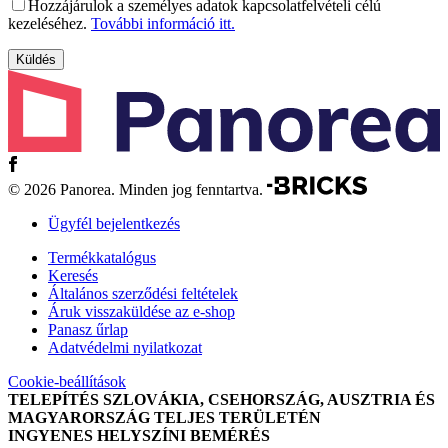
Hozzájárulok a személyes adatok kapcsolatfelvételi célú
kezeléséhez.
További információ itt.
© 2026 Panorea. Minden jog fenntartva.
Ügyfél bejelentkezés
Termékkatalógus
Keresés
Általános szerződési feltételek
Áruk visszaküldése az e-shop
Panasz űrlap
Adatvédelmi nyilatkozat
Cookie-beállítások
TELEPÍTÉS SZLOVÁKIA, CSEHORSZÁG, AUSZTRIA ÉS
MAGYARORSZÁG TELJES TERÜLETÉN
INGYENES HELYSZÍNI BEMÉRÉS