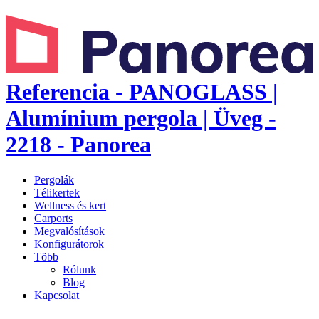
Referencia - PANOGLASS |
Alumínium pergola | Üveg -
2218 - Panorea
Pergolák
Télikertek
Wellness és kert
Carports
Megvalósítások
Konfigurátorok
Több
Rólunk
Blog
Kapcsolat