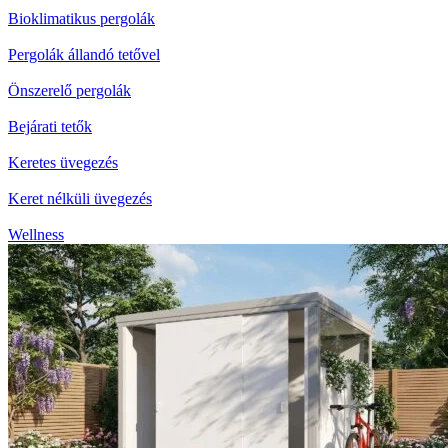
Bioklimatikus pergolák
Pergolák állandó tetővel
Önszerelő pergolák
Bejárati tetők
Keretes üvegezés
Keret nélküli üvegezés
Wellness