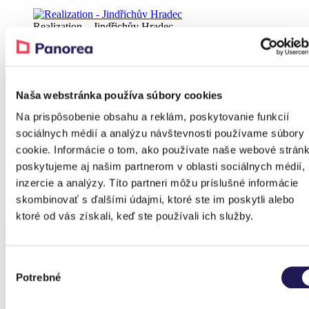
Realization – Jindřichův Hradec
Realization – Jindřichův Hradec
Naša webstránka používa súbory cookies
Realization – Jindřichův Hradec
Na prispôsobenie obsahu a reklám, poskytovanie funkcií
A referenciához tartozó terméke
sociálnych médií a analýzu návštevnosti používame súbory
cookie. Informácie o tom, ako používate naše webové stránk
Kedvezmény 37 %
poskytujeme aj našim partnerom v oblasti sociálnych médií,
PANOGLASS
inzercie a analýzy. Títo partneri môžu príslušné informácie
Alumínium pergola
skombinovať s ďalšími údajmi, ktoré ste im poskytli alebo
Üveg
ktoré od vás získali, keď ste používali ich služby.
Tól
1 130 757,84
Ft
Tól
706 766,65
Ft
Výber
Potrebné
súhlasu
Korábbi megvalósítások