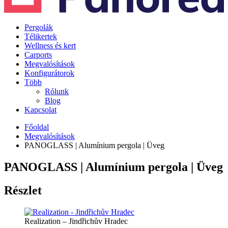
Pergolák
Télikertek
Wellness és kert
Carports
Megvalósítások
Konfigurátorok
Több
Rólunk
Blog
Kapcsolat
Főoldal
Megvalósítások
PANOGLASS | Alumínium pergola | Üveg
PANOGLASS | Alumínium pergola | Üveg
Részlet
Realization – Jindřichův Hradec