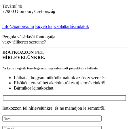
Tovární 40
77900 Olomouc, Csehország
info@panorea.hu
Egyéb kapcsolattartási adatok
Pergola vásárlását fontolgatja
vagy télikertet szeretne?
IRATKOZZON FEL
HÍRLEVELÜNKRE.
*a képen egyik ténylegesen megvalósított projektünk látható
Láthatja, hogyan működik nálunk az összeszerelés
Elsőként értesülhet akcióinkról és új termékeinkről
Bármikor leiratkozhat
Iratkozzon fel hírlevelünkre, és ne maradjon le semmiről.