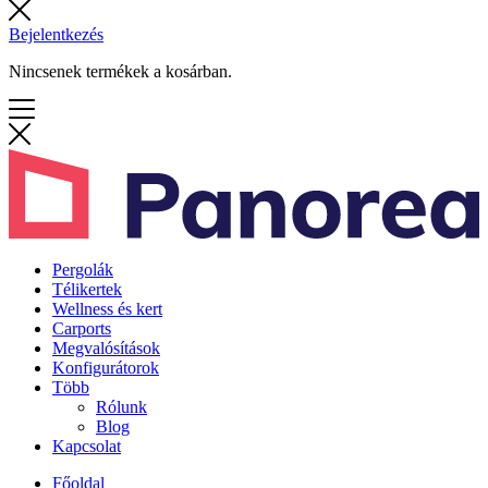
Bejelentkezés
Nincsenek termékek a kosárban.
Pergolák
Télikertek
Wellness és kert
Carports
Megvalósítások
Konfigurátorok
Több
Rólunk
Blog
Kapcsolat
Főoldal