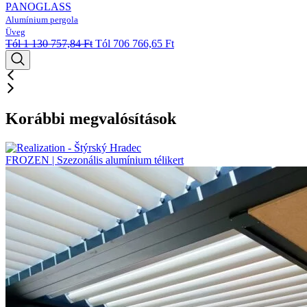
PANOGLASS
Alumínium pergola
Üveg
Tól
1 130 757,84
Ft
Tól
706 766,65
Ft
Korábbi megvalósítások
FROZEN | Szezonális alumínium télikert