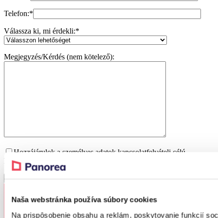
Telefon:
*
Válassza ki, mi érdekli:
*
Megjegyzés/Kérdés (nem kötelező):
Hozzájárulok a személyes adatok kapcsolatfelvételi célú
kezeléséhez.
További információ itt.
Naša webstránka používa súbory cookies
Na prispôsobenie obsahu a reklám, poskytovanie funkcií soc