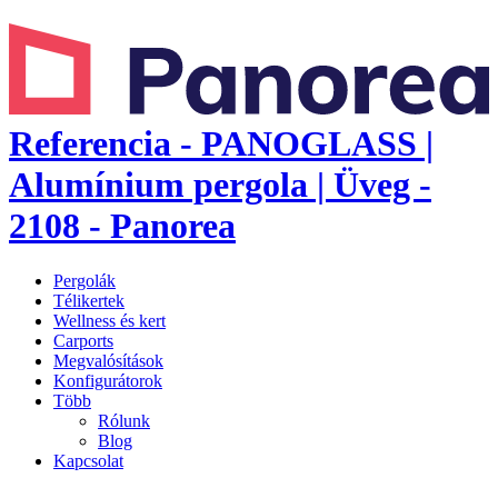
Referencia - PANOGLASS |
Alumínium pergola | Üveg -
2108 - Panorea
Pergolák
Télikertek
Wellness és kert
Carports
Megvalósítások
Konfigurátorok
Több
Rólunk
Blog
Kapcsolat