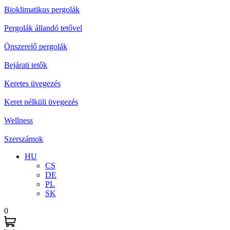
Bioklimatikus pergolák
Pergolák állandó tetővel
Önszerelő pergolák
Bejárati tetők
Keretes üvegezés
Keret nélküli üvegezés
Wellness
Szerszámok
HU
CS
DE
PL
SK
0