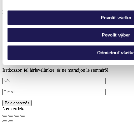
vagy télikertet szeretne?
IRATKOZZON FEL
Povoliť všetko
HÍRLEVELÜNKRE.
*a képen egyik ténylegesen megvalósított projektünk látható
Povoliť výber
Láthatja, hogyan működik nálunk az összeszerelés
Elsőként értesülhet akcióinkról és új termékeinkről
Bármikor leiratkozhat
Odmietnuť všetk
Iratkozzon fel hírlevelünkre, és ne maradjon le semmiről.
Nem érdekel