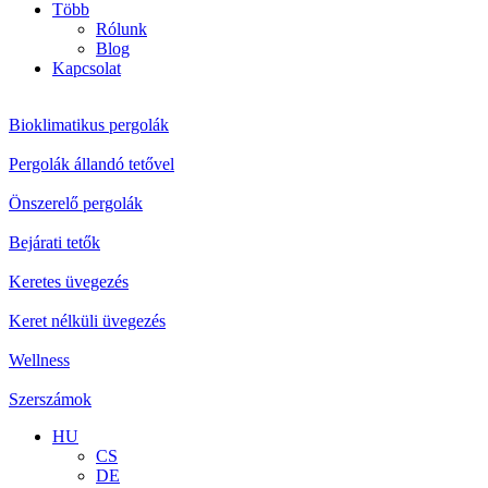
Több
Rólunk
Blog
Kapcsolat
Bioklimatikus pergolák
Pergolák állandó tetővel
Önszerelő pergolák
Bejárati tetők
Keretes üvegezés
Keret nélküli üvegezés
Wellness
Szerszámok
HU
CS
DE