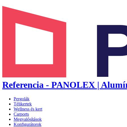
Referencia - PANOLEX | Alumíni
Pergolák
Télikertek
Wellness és kert
Carports
Megvalósítások
Konfigurátorok