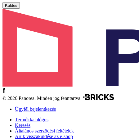
© 2026 Panorea. Minden jog fenntartva.
Ügyfél bejelentkezés
Termékkatalógus
Keresés
Általános szerződési feltételek
Áruk visszaküldése az e-shop