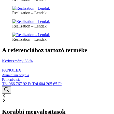
Realization – Lendak
Realization – Lendak
Realization – Lendak
A referenciához tartozó terméke
Kedvezmény 38 %
PANOLEX
Alumínium pergola
Polikarbonát
Tól
966 767,92
Ft
Tól
604 205,65
Ft
Korábbi megvalósítások