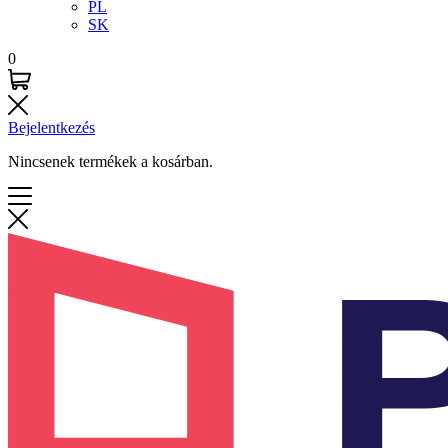
PL
SK
0
Bejelentkezés
Nincsenek termékek a kosárban.