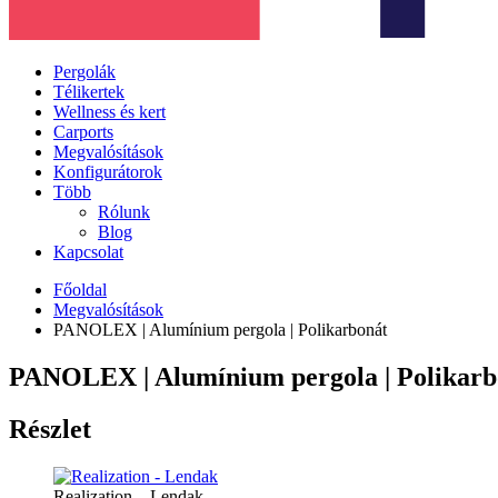
Pergolák
Télikertek
Wellness és kert
Carports
Megvalósítások
Konfigurátorok
Több
Rólunk
Blog
Kapcsolat
Főoldal
Megvalósítások
PANOLEX | Alumínium pergola | Polikarbonát
PANOLEX | Alumínium pergola | Polikarb
Részlet
Realization – Lendak