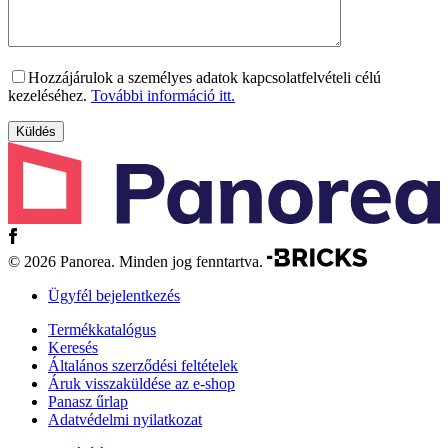
Hozzájárulok a személyes adatok kapcsolatfelvételi célú
kezeléséhez.
További információ itt.
© 2026 Panorea. Minden jog fenntartva.
Ügyfél bejelentkezés
Termékkatalógus
Keresés
Általános szerződési feltételek
Áruk visszaküldése az e-shop
Panasz űrlap
Adatvédelmi nyilatkozat