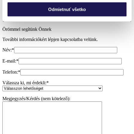
Segítségre van szükségem
Odmietnuť všetko
Örömmel segítünk Önnek
További információkért lépjen kapcsolatba velünk.
Név:
*
E-mail:
*
Telefon:
*
Válassza ki, mi érdekli:
*
Megjegyzés/Kérdés (nem kötelező):