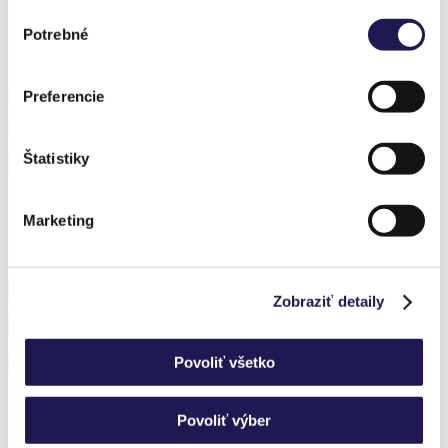
Výber
Potrebné
súhlasu
Korábbi megvalósítások
Preferencie
PANOLEX | Alumínium pergola | Polikarbonát
PANOGLASS | Alumínium pergola | Üveg
Štatistiky
PANOLEX | Alumínium pergola | Polikarbonát
Marketing
Iratkozzon fel hírlevelünkre, és ne maradjon le semmiről.
Zobraziť detaily
Povoliť všetko
Nem tud választani?
Povoliť výber
Szívesen adunk Önnek tanácsot.