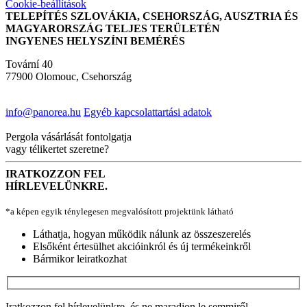
Cookie-beállítások
TELEPÍTÉS SZLOVÁKIA, CSEHORSZÁG, AUSZTRIA ÉS
MAGYARORSZÁG TELJES TERÜLETÉN
INGYENES HELYSZÍNI BEMÉRÉS
Tovární 40
77900 Olomouc, Csehország
info@panorea.hu
Egyéb kapcsolattartási adatok
Pergola vásárlását fontolgatja
vagy télikertet szeretne?
IRATKOZZON FEL
HÍRLEVELÜNKRE.
*a képen egyik ténylegesen megvalósított projektünk látható
Láthatja, hogyan működik nálunk az összeszerelés
Elsőként értesülhet akcióinkról és új termékeinkről
Bármikor leiratkozhat
Iratkozzon fel hírlevelünkre, és ne maradjon le semmiről.