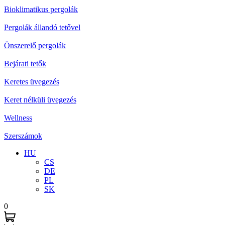
Bioklimatikus pergolák
Pergolák állandó tetővel
Önszerelő pergolák
Bejárati tetők
Keretes üvegezés
Keret nélküli üvegezés
Wellness
Szerszámok
HU
CS
DE
PL
SK
0