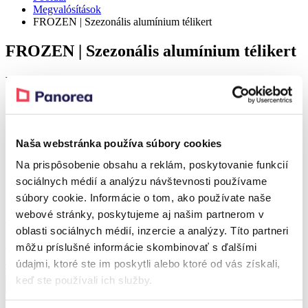
Megvalósítások
FROZEN | Szezonális alumínium télikert
FROZEN | Szezonális alumínium télikert
Részlet
Realization – Hvozdná
Naša webstránka používa súbory cookies
Realization – Hvozdná
Na prispôsobenie obsahu a reklám, poskytovanie funkcií
sociálnych médií a analýzu návštevnosti používame
A referenciához tartozó terméke
súbory cookie. Informácie o tom, ako používate naše
webové stránky, poskytujeme aj našim partnerom v
Kedvezmény 38 %
oblasti sociálnych médií, inzercie a analýzy. Títo partneri
FROZEN
môžu príslušné informácie skombinovať s ďalšími
Szezonális alumínium télikert
údajmi, ktoré ste im poskytli alebo ktoré od vás získali,
Tól
2 978 076,86
Ft
Tól
1 861 270,62
Ft
keď ste používali ich služby.