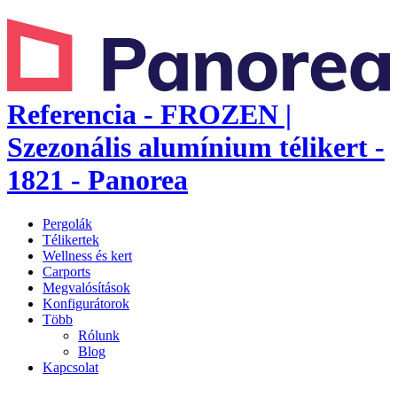
Referencia - FROZEN |
Szezonális alumínium télikert -
1821 - Panorea
Pergolák
Télikertek
Wellness és kert
Carports
Megvalósítások
Konfigurátorok
Több
Rólunk
Blog
Kapcsolat