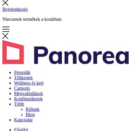
Bejelentkezés
Nincsenek termékek a kosárban.
Pergolák
Télikertek
Wellness és kert
Carports
Megvalósítások
Konfigurátorok
Több
Rólunk
Blog
Kapcsolat
Főoldal