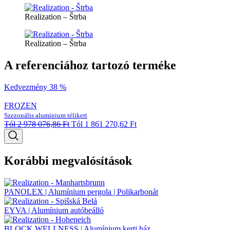
Realization – Štrba
Realization – Štrba
A referenciához tartozó terméke
Kedvezmény 38 %
FROZEN
Szezonális alumínium télikert
Tól
2 978 076,86
Ft
Tól
1 861 270,62
Ft
Korábbi megvalósítások
PANOLEX | Alumínium pergola | Polikarbonát
EYVA | Alumínium autóbeálló
BLOCK WELLNESS | Alumínium kerti ház