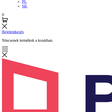
PL
SK
0
Bejelentkezés
Nincsenek termékek a kosárban.