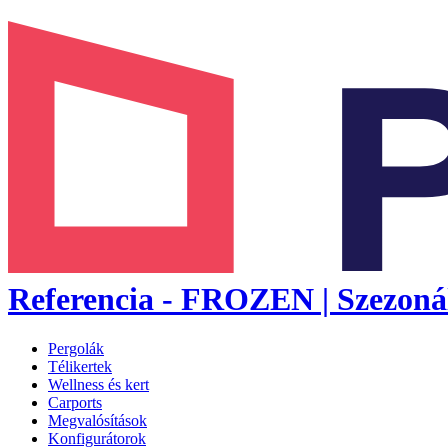
Referencia - FROZEN | Szezonál
Pergolák
Télikertek
Wellness és kert
Carports
Megvalósítások
Konfigurátorok