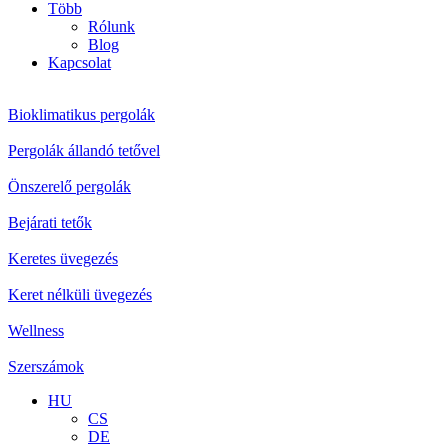
Több
Rólunk
Blog
Kapcsolat
Bioklimatikus pergolák
Pergolák állandó tetővel
Önszerelő pergolák
Bejárati tetők
Keretes üvegezés
Keret nélküli üvegezés
Wellness
Szerszámok
HU
CS
DE