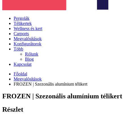
Pergolák
Télikertek
Wellness és kert
Carports
Megvalósítások
Konfigurátorok
Több
Rólunk
Blog
Kapcsolat
Főoldal
Megvalósítások
FROZEN | Szezonális alumínium télikert
FROZEN | Szezonális alumínium télikert
Részlet