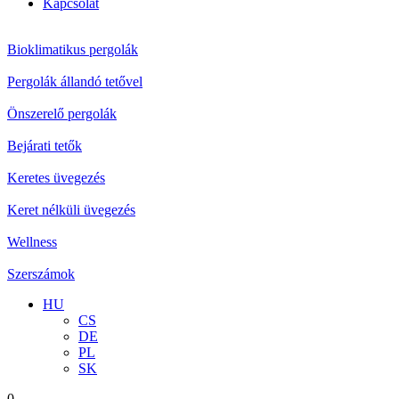
Kapcsolat
Bioklimatikus pergolák
Pergolák állandó tetővel
Önszerelő pergolák
Bejárati tetők
Keretes üvegezés
Keret nélküli üvegezés
Wellness
Szerszámok
HU
CS
DE
PL
SK
0