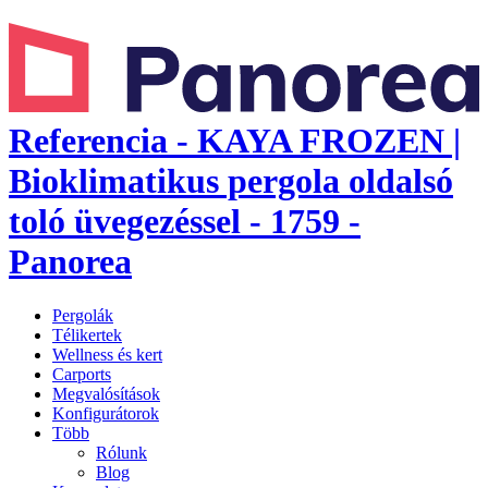
Referencia - KAYA FROZEN |
Bioklimatikus pergola oldalsó
toló üvegezéssel - 1759 -
Panorea
Pergolák
Télikertek
Wellness és kert
Carports
Megvalósítások
Konfigurátorok
Több
Rólunk
Blog