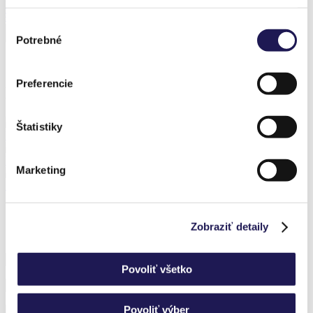
Bioklimatikus pergola oldalsó toló üvegezéssel
Tól
4 900 467,36
Ft
Tól
3 062 873,10
Ft
Výber
Potrebné
súhlasu
Preferencie
Korábbi megvalósítások
Štatistiky
PANOLEX | Alumínium pergola | Polikarbonát
PANOGLASS | Bejárati előtető | Üveg
Marketing
KAYA | Bioklimatikus pergola
Zobraziť detaily
Iratkozzon fel hírlevelünkre, és ne maradjon le semmiről.
Povoliť všetko
Povoliť výber