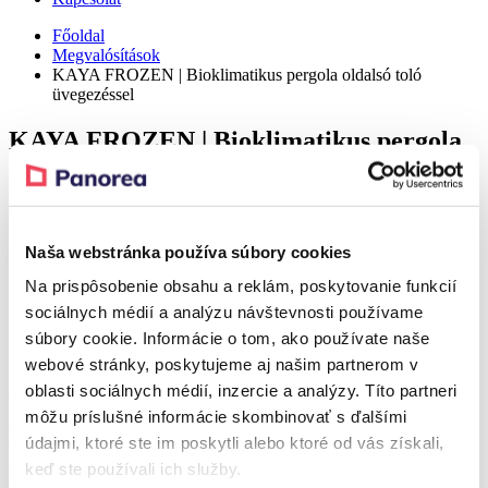
Főoldal
Megvalósítások
KAYA FROZEN | Bioklimatikus pergola oldalsó toló
üvegezéssel
KAYA FROZEN | Bioklimatikus pergola
oldalsó toló üvegezéssel
Részlet
Naša webstránka používa súbory cookies
Na prispôsobenie obsahu a reklám, poskytovanie funkcií
Realization – Sazovice
sociálnych médií a analýzu návštevnosti používame
súbory cookie. Informácie o tom, ako používate naše
Realization – Sazovice
webové stránky, poskytujeme aj našim partnerom v
A referenciához tartozó terméke
oblasti sociálnych médií, inzercie a analýzy. Títo partneri
môžu príslušné informácie skombinovať s ďalšími
Kedvezmény 37 %
údajmi, ktoré ste im poskytli alebo ktoré od vás získali,
keď ste používali ich služby.
KAYA FROZEN