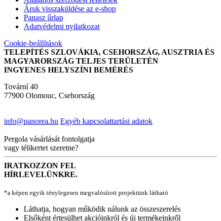
Áruk visszaküldése az e-shop
Panasz űrlap
Adatvédelmi nyilatkozat
Cookie-beállítások
TELEPÍTÉS SZLOVÁKIA, CSEHORSZÁG, AUSZTRIA ÉS
MAGYARORSZÁG TELJES TERÜLETÉN
INGYENES HELYSZÍNI BEMÉRÉS
Tovární 40
77900 Olomouc, Csehország
info@panorea.hu
Egyéb kapcsolattartási adatok
Pergola vásárlását fontolgatja
vagy télikertet szeretne?
IRATKOZZON FEL
HÍRLEVELÜNKRE.
*a képen egyik ténylegesen megvalósított projektünk látható
Láthatja, hogyan működik nálunk az összeszerelés
Elsőként értesülhet akcióinkról és új termékeinkről