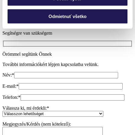
Nem tud választani?
Odmietnuť všetko
Szívesen adunk Önnek tanácsot.
Segítségre van szükségem
Örömmel segítünk Önnek
További információkért lépjen kapcsolatba velünk.
Név:
*
E-mail:
*
Telefon:
*
Válassza ki, mi érdekli:
*
Megjegyzés/Kérdés (nem kötelező):